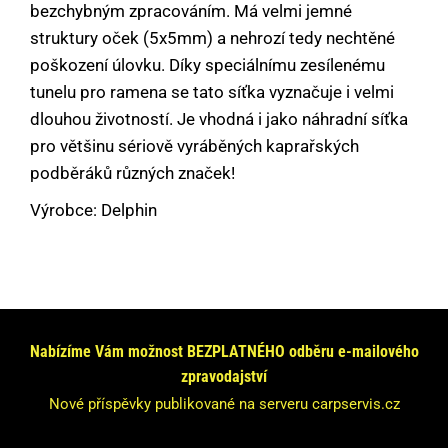
bezchybným zpracováním. Má velmi jemné
struktury oček (5x5mm) a nehrozí tedy nechtěné
poškození úlovku. Díky speciálnímu zesílenému
tunelu pro ramena se tato síťka vyznačuje i velmi
dlouhou životností. Je vhodná i jako náhradní síťka
pro většinu sériově vyráběných kaprařských
podběráků různých značek!
Výrobce: Delphin
Máte dotaz nebo se chcete informovat?
Neváhejte se na nás obrátit!
Odpovíme Vám do 24 hodin.
Nabízíme Vám možnost BEZPLATNÉHO odběru e-mailového
zpravodajství
Vaše údaje nebudeme nikde zveřejňovat.
Nové příspěvky publikované na serveru carpservis.cz