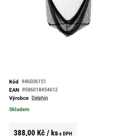
Kód
946006151
EAN
8586018454612
Výrobce
Delphin
Skladem
388,00 Kč / ks
s DPH