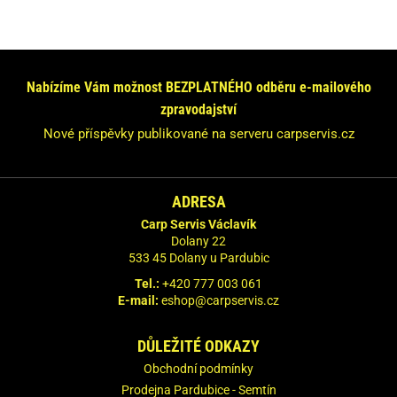
Máte dotaz nebo se chcete informovat?
Neváhejte se na nás obrátit!
Odpovíme Vám do 24 hodin.
Nabízíme Vám možnost BEZPLATNÉHO odběru e-mailového
zpravodajství
Vaše údaje nebudeme nikde zveřejňovat.
Nové příspěvky publikované na serveru carpservis.cz
ADRESA
Carp Servis Václavík
Dolany 22
533 45 Dolany u Pardubic
Tel.:
+420 777 003 061
E-mail:
eshop@carpservis.cz
DŮLEŽITÉ ODKAZY
Obchodní podmínky
Prodejna Pardubice - Semtín