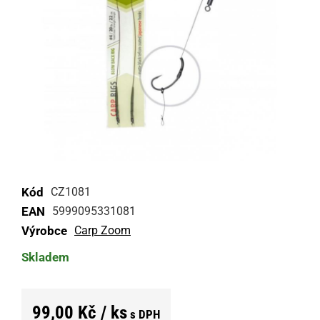
Kód
CZ1081
EAN
5999095331081
Výrobce
Carp Zoom
Skladem
99,00 Kč / ks
s DPH