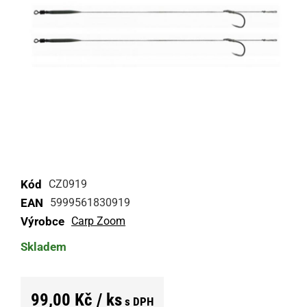
Kód
CZ0919
EAN
5999561830919
Výrobce
Carp Zoom
Skladem
99,00 Kč / ks
s DPH