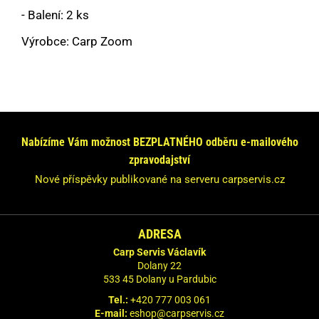
- Balení: 2 ks
Výrobce: Carp Zoom
Máte dotaz nebo se chcete informovat?
Neváhejte se na nás obrátit!
Odpovíme Vám do 24 hodin.
Nabízíme Vám možnost BEZPLATNÉHO odběru e-mailového
zpravodajství
Vaše údaje nebudeme nikde zveřejňovat.
Nové příspěvky publikované na serveru carpservis.cz
ADRESA
Carp Servis Václavík
Dolany 22
533 45 Dolany u Pardubic
Tel.:
+420 777 003 061
E-mail:
eshop@carpservis.cz