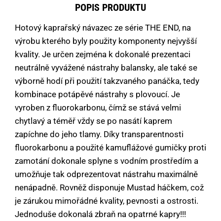
POPIS PRODUKTU
Hotový kaprařský návazec ze série THE END, na
výrobu kterého byly použity komponenty nejvyšší
kvality. Je určen zejména k dokonalé prezentaci
neutrálně vyvážené nástrahy balansky, ale také se
výborně hodí při použití takzvaného panáčka, tedy
kombinace potápěvé nástrahy s plovoucí. Je
vyroben z fluorokarbonu, čímž se stává velmi
chytlavý a téměř vždy se po nasátí kaprem
zapíchne do jeho tlamy. Díky transparentnosti
fluorokarbonu a použité kamuflážové gumičky proti
zamotání dokonale splyne s vodním prostředím a
umožňuje tak odprezentovat nástrahu maximálně
nenápadně. Rovněž disponuje Mustad háčkem, což
je zárukou mimořádné kvality, pevnosti a ostrosti.
Jednoduše dokonalá zbraň na opatrné kapry!!!