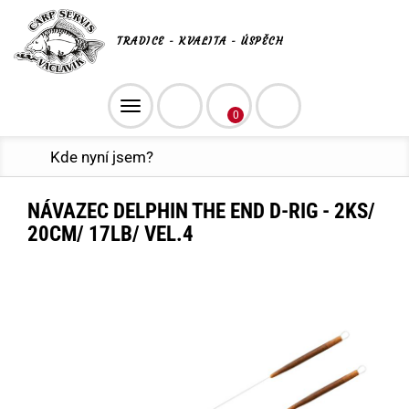
TRADICE - KVALITA - ÚSPĚCH
Toggle
0
navigation
Kde nyní jsem?
NÁVAZEC DELPHIN THE END D-RIG - 2KS/
20CM/ 17LB/ VEL.4