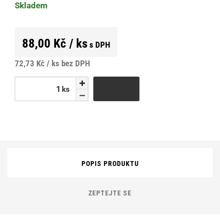
Skladem
88,00 Kč / ks
s DPH
72,73 Kč / ks
bez DPH
ks
ks
POPIS PRODUKTU
ZEPTEJTE SE