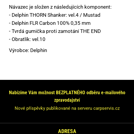
Návazec je složen z následujících komponent:
- Delphin THORN Shanker: vel.4 / Mustad
- Delphin FLR Carbon 100% 0,35 mm
- Tvrdá gumička proti zamotání THE END
- Obratlík: vel.10
Výrobce: Delphin
Máte dotaz nebo se chcete informovat?
Neváhejte se na nás obrátit!
Nabízíme Vám možnost BEZPLATNÉHO odběru e-mailového
Odpovíme Vám do 24 hodin.
zpravodajství
Vaše údaje nebudeme nikde zveřejňovat.
Nové příspěvky publikované na serveru carpservis.cz
ADRESA