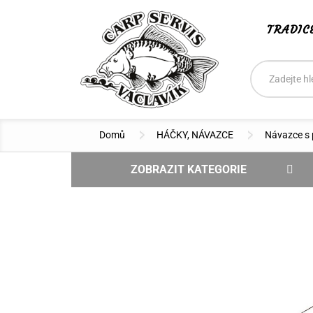
TRADIC
Vyhledáván
Hledat
Domů
HÁČKY, NÁVAZCE
Návazce s 
ZOBRAZIT KATEGORIE
NOVINKY
DOPRODEJ - SLEVA
VÝPRODEJ
BOILIES CSV