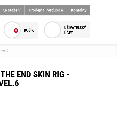
Ke stažení
Prodejna Pardubice
Kontakty
0
 vel.6
THE END SKIN RIG -
VEL.6