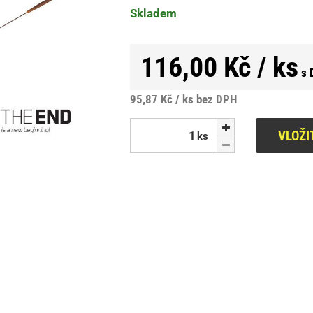
Skladem
116,00 Kč / ks
s 
95,87 Kč / ks
bez DPH
VLOŽI
ks
ks