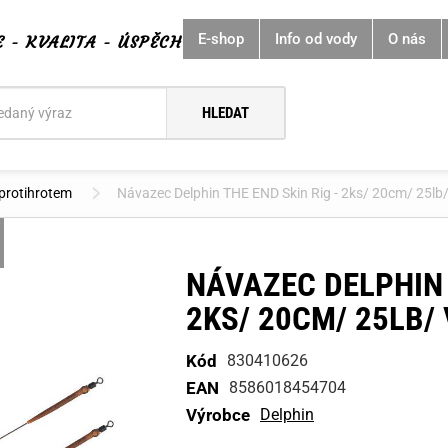
E-shop
Info od vody
O nás
E - KVALITA - ÚSPĚCH
í
protihrotem
Návazec Delphin THE END Skin Rig - 2ks/ 20cm/ 25lb/
NÁVAZEC DELPHIN 
2KS/ 20CM/ 25LB/ 
Kód
830410626
EAN
8586018454704
Výrobce
Delphin