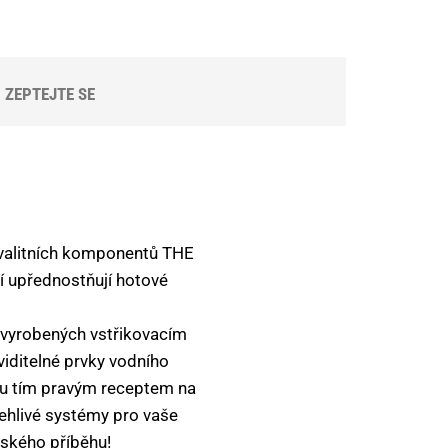
ZEPTEJTE SE
kvalitních komponentů THE
í upřednostňují hotové
 vyrobených vstřikovacím
viditelné prvky vodního
ou tím pravým receptem na
lehlivé systémy pro vaše
řského příběhu!