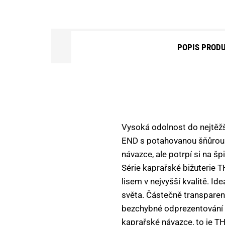
DOPLŇKOVÝ SORTIMENT
KEMPING, OUTDOOR
POPIS PROD
KRMÍTKA, OLOVĚNÉ ZÁTĚŽE
VNADÍCÍ SMĚSI A PŘÍSADY
NÁSTRAHY NA HÁČEK
Vysoká odolnost do nejtěž
NŮŽKY, NOŽE, KLEŠTĚ, PEAN
END s potahovanou šňůrou v
OBALOVAČKY A PASTY
návazce, ale potrpí si na š
Série kaprařské bižuterie
OBLEČENÍ A OBUV
lisem v nejvyšší kvalitě. Id
PARTIKLY A SEMENA
světa. Částečně transparen
bezchybné odprezentování k
PELETY
kaprařské návazce, to je T