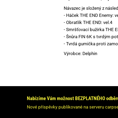
PLASTOVÉ KRABIČKY,BOXY,KBELÍKY
Návazec je složený z násle
- Háček THE END Enemy: ve
PODBĚRÁKY,PODLOŽKY,SAKY,VÁHY
- Obratlík THE END: vel.4
PVA MATERIÁL
- Smršťovací bužírka THE 
- Šnůra FIN 6K s tvrdým p
ROLLBALY, VÝTLAČNÉ PISTOLE
- Tvrdá gumička proti zam
RYBÁŘSKÉ NAVIJÁKY
Výrobce: Delphin
RYBÁŘSKÉ PRUTY
SPLÁVKY A ČIHADLA
Máte dotaz nebo s
STOJANY, VIDLIČKY, HRAZDY
Neváhe
TAŠKY, BATOHY, POUZDRA, OBALY
Nabízíme Vám možnost BEZPLATNÉHO odběru 
O
Nové příspěvky publikované na serveru carpse
VLASCE, ŠŇŮRY
Vaše údaje n