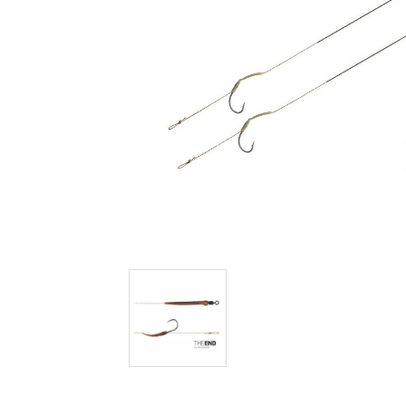
BOILIES CARP ZOOM
AROMA, DIPY, BOOSTERY
BÓJKA, MARKER, HLADIN.PLOVÁK
BRÝLE POLARIZAČNÍ
ČELOVKY, LAMPY, CHEM.SVĚTLA
MOTORY, SONARY
DRAVCI, PŘÍVLAČ
FEEDER
HÁČKY, NÁVAZCE
HLÁSIČE, INDIKÁTORY ZÁBĚRU
KAPRAŘSKÁ BIŽUTERIE