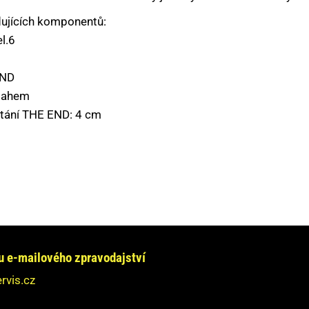
dujících komponentů:
l.6
END
otahem
otání THE END: 4 cm
e chcete informovat?
jte se na nás obrátit!
e-mailového zpravodajství
dpovíme Vám do 24 hodin.
rvis.cz
ebudeme nikde zveřejňovat.