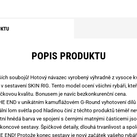
UKTU
POPIS PRODUKTU
ších soubojů! Hotový návazec vyrobený výhradně z vysoce 
 sestavení SKIN RIG. Tento model ocení všichni rybáři, kteř
pičkovou kvalitu. Bonusem je navíc bezkonkurenční cena.
 THE END v unikátním kamuflážovém G-Round vyhotovení dílů
eální lom světla pod hladinou činí z těchto produktů téměř ne
tní hnědá barva ve spojení s černými matnými částicemi js
oncové sestavy. Špičkové detaily, dlouhá trvanlivost a spo
HE END! Protože konec sestavy je nový začátek vašeho rybá