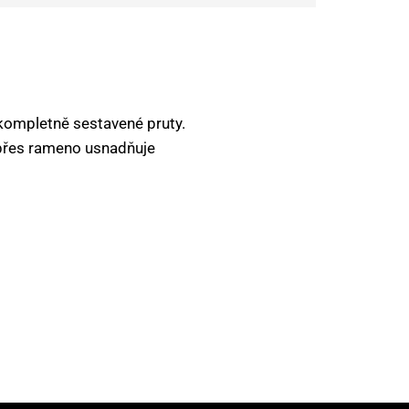
kompletně sestavené pruty.
 přes rameno usnadňuje