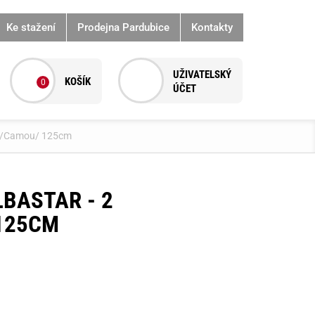
Ke stažení
Prodejna Pardubice
Kontakty
0
ory/Camou/ 125cm
BASTAR - 2
125CM