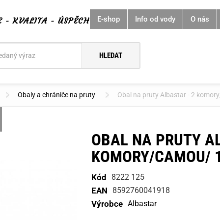
E-shop
Info od vody
O nás
E - KVALITA - ÚSPĚCH
í
Obaly a chrániče na pruty
Obal na pruty Albastar - 2 kom
OBAL NA PRUTY AL
KOMORY/CAMOU/ 
Kód
8222 125
EAN
8592760041918
Výrobce
Albastar