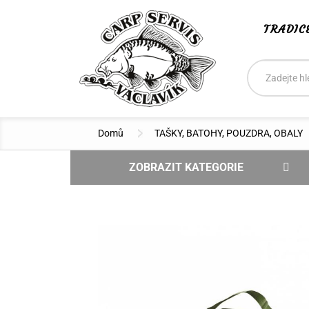
TRADIC
Vyhledáván
Hledat
Domů
TAŠKY, BATOHY, POUZDRA, OBALY
ZOBRAZIT KATEGORIE
NOVINKY
DOPRODEJ - SLEVA
VÝPRODEJ
BOILIES CSV