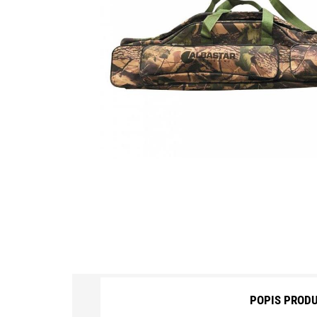
BOILIES CARP ZOOM
AROMA, DIPY, BOOSTERY
BÓJKA, MARKER, HLADIN.PLOVÁK
BRÝLE POLARIZAČNÍ
ČELOVKY, LAMPY, CHEM.SVĚTLA
MOTORY, SONARY
DRAVCI, PŘÍVLAČ
FEEDER
HÁČKY, NÁVAZCE
HLÁSIČE, INDIKÁTORY ZÁBĚRU
POPIS PROD
KAPRAŘSKÁ BIŽUTERIE