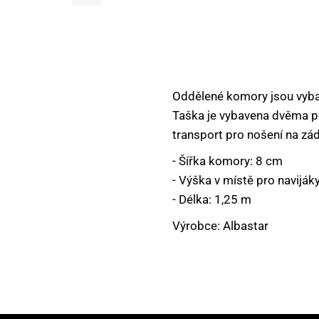
DOPLŇKOVÝ SORTIMENT
KEMPING, OUTDOOR
KRMÍTKA, OLOVĚNÉ ZÁTĚŽE
Oddělené komory jsou vyba
Taška je vybavena dvěma p
VNADÍCÍ SMĚSI A PŘÍSADY
transport pro nošení na z
NÁSTRAHY NA HÁČEK
- Šířka komory: 8 cm
- Výška v místě pro naviják
NŮŽKY, NOŽE, KLEŠTĚ, PEAN
- Délka: 1,25 m
OBALOVAČKY A PASTY
Výrobce: Albastar
OBLEČENÍ A OBUV
PARTIKLY A SEMENA
PELETY
Máte dotaz nebo s