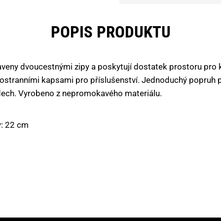
POPIS PRODUKTU
veny dvoucestnými zipy a poskytují dostatek prostoru pro 
ostranními kapsami pro příslušenství. Jednoduchý popruh
ádech. Vyrobeno z nepromokavého materiálu.
y: 22 cm
e chcete informovat?