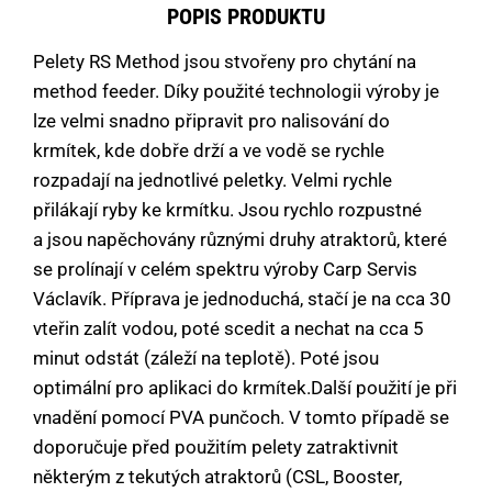
POPIS PRODUKTU
Pelety RS Method jsou stvořeny pro chytání na
method feeder. Díky použité technologii výroby je
lze velmi snadno připravit pro nalisování do
krmítek, kde dobře drží a ve vodě se rychle
rozpadají na jednotlivé peletky. Velmi rychle
přilákají ryby ke krmítku. Jsou rychlo rozpustné
a jsou napěchovány různými druhy atraktorů, které
se prolínají v celém spektru výroby Carp Servis
Václavík. Příprava je jednoduchá, stačí je na cca 30
vteřin zalít vodou, poté scedit a nechat na cca 5
minut odstát (záleží na teplotě). Poté jsou
optimální pro aplikaci do krmítek.Další použití je při
vnadění pomocí PVA punčoch. V tomto případě se
doporučuje před použitím pelety zatraktivnit
některým z tekutých atraktorů (CSL, Booster,