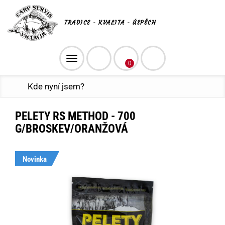
TRADICE - KVALITA - ÚSPĚCH
Toggle
0
navigation
Kde nyní jsem?
PELETY RS METHOD - 700
G/BROSKEV/ORANŽOVÁ
Novinka