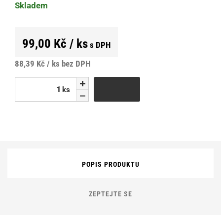
Skladem
99,00 Kč / ks
s DPH
88,39 Kč / ks
bez DPH
ks
ks
POPIS PRODUKTU
ZEPTEJTE SE