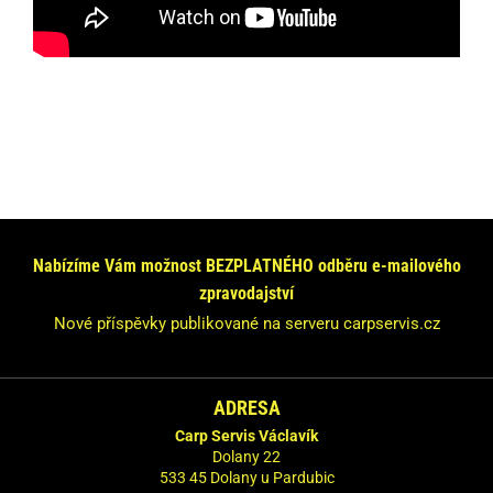
Máte dotaz nebo se chcete informovat?
Neváhejte se na nás obrátit!
Nabízíme Vám možnost BEZPLATNÉHO odběru e-mailového
Odpovíme Vám do 24 hodin.
zpravodajství
Vaše údaje nebudeme nikde zveřejňovat.
Nové příspěvky publikované na serveru carpservis.cz
ADRESA
Carp Servis Václavík
Dolany 22
533 45 Dolany u Pardubic