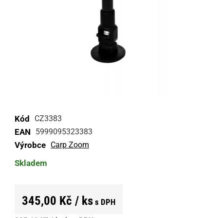
Kód
CZ3383
EAN
5999095323383
Výrobce
Carp Zoom
Skladem
345,00 Kč / ks
s DPH