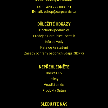
533 45 Dolany u Pardubic
Tel.:
+420 777 003 061
E-mail:
eshop@carpservis.cz
DŮLEŽITÉ ODKAZY
Obchodní podmínky
Prodejna Pardubice - Semtín
Info od vody
Katalog ke stažení
Zásady ochrany osobních údajů (GDPR)
NEPŘEHLÉDNĚTE
Boilies CSV
Pelety
Vnadící směsi
Produkty Satan
SLEDUJTE NÁS