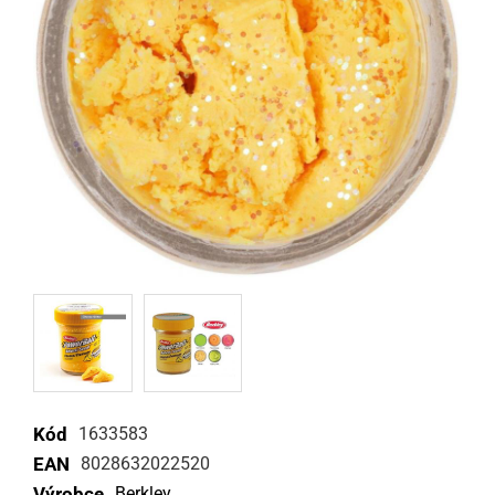
Kód
1633583
EAN
8028632022520
Výrobce
Berkley