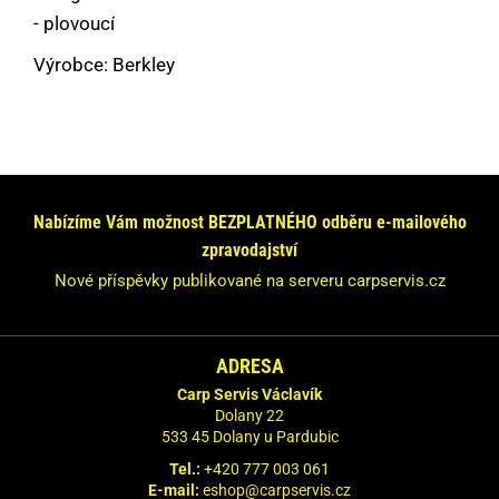
- plovoucí
Výrobce: Berkley
Máte dotaz nebo se chcete informovat?
Neváhejte se na nás obrátit!
Nabízíme Vám možnost BEZPLATNÉHO odběru e-mailového
Odpovíme Vám do 24 hodin.
zpravodajství
Vaše údaje nebudeme nikde zveřejňovat.
Nové příspěvky publikované na serveru carpservis.cz
ADRESA
Carp Servis Václavík
Dolany 22
533 45 Dolany u Pardubic
Tel.:
+420 777 003 061
E-mail:
eshop@carpservis.cz