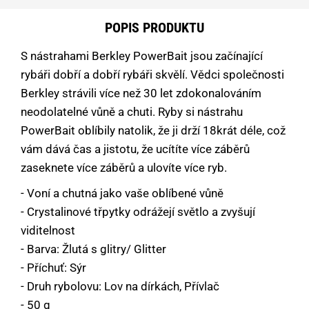
POPIS PRODUKTU
S nástrahami Berkley PowerBait jsou začínající
rybáři dobří a dobří rybáři skvělí. Vědci společnosti
Berkley strávili více než 30 let zdokonalováním
neodolatelné vůně a chuti. Ryby si nástrahu
PowerBait oblíbily natolik, že ji drží 18krát déle, což
vám dává čas a jistotu, že ucítíte více záběrů 
zaseknete více záběrů a ulovíte více ryb.
- Voní a chutná jako vaše oblíbené vůně
- Crystalinové třpytky odrážejí světlo a zvyšují
viditelnost
- Barva: Žlutá s glitry/ Glitter
- Příchuť: Sýr
- Druh rybolovu: Lov na dírkách, Přívlač
- 50 g