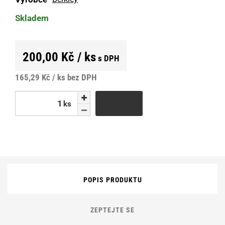
Skladem
200,00 Kč / ks
s DPH
165,29 Kč / ks
bez DPH
ks
ks
POPIS PRODUKTU
ZEPTEJTE SE