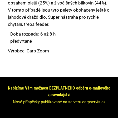
obsahem olejů (25%) a živočišných bílkovin (44%).
V tomto případě jsou tyto pelety obohaceny ještě o
jahodové dráždidlo. Super nástraha pro rychlé
chytání, třeba feeder.
- Doba rozpadu: 6 až 8 h
- předvrtané
Výrobce: Carp Zoom
Máte dotaz nebo se chcete informovat?
Neváhejte se na nás obrátit!
Odpovíme Vám do 24 hodin.
Nabízíme Vám možnost BEZPLATNÉHO odběru e-mailového
zpravodajství
Vaše údaje nebudeme nikde zveřejňovat.
Nové příspěvky publikované na serveru carpservis.cz