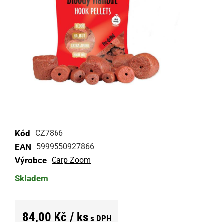
Kód
CZ7866
EAN
5999550927866
Výrobce
Carp Zoom
Skladem
84,00 Kč / ks
s DPH