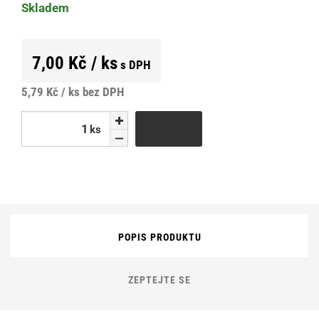
Skladem
7,00 Kč / ks
s DPH
5,79 Kč / ks
bez DPH
ks
ks
POPIS PRODUKTU
ZEPTEJTE SE