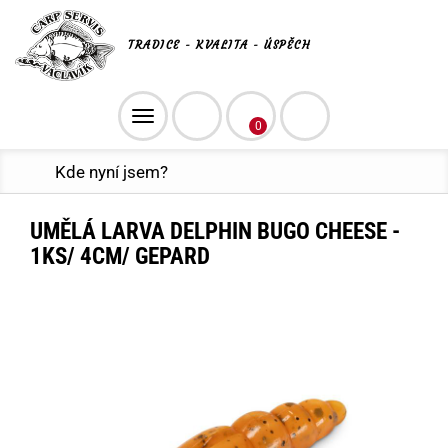
TRADICE - KVALITA - ÚSPĚCH
Toggle
0
navigation
Kde nyní jsem?
UMĚLÁ LARVA DELPHIN BUGO CHEESE -
1KS/ 4CM/ GEPARD