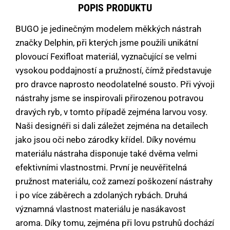
POPIS PRODUKTU
BUGO je jedinečným modelem měkkých nástrah
značky Delphin, při kterých jsme použili unikátní
plovoucí Fexifloat materiál, vyznačující se velmi
vysokou poddajností a pružností, čímž představuje
pro dravce naprosto neodolatelné sousto. Při vývoji
nástrahy jsme se inspirovali přirozenou potravou
dravých ryb, v tomto případě zejména larvou vosy.
Naši designéři si dali záležet zejména na detailech
jako jsou oči nebo zárodky křídel. Díky novému
materiálu nástraha disponuje také dvěma velmi
efektivními vlastnostmi. První je neuvěřitelná
pružnost materiálu, což zamezí poškození nástrahy
i po více záběrech a zdolaných rybách. Druhá
významná vlastnost materiálu je nasákavost
aroma. Díky tomu, zejména při lovu pstruhů dochází