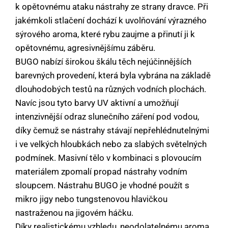
k opětovnému ataku nástrahy ze strany dravce. Při
jakémkoli stlačení dochází k uvolňování výrazného
sýrového aroma, které rybu zaujme a přinutí ji k
opětovnému, agresivnějšímu záběru.
BUGO nabízí širokou škálu těch nejúčinnějších
barevných provedení, která byla vybrána na základě
dlouhodobých testů na různých vodních plochách.
Navíc jsou tyto barvy UV aktivní a umožňují
intenzivnější odraz slunečního záření pod vodou,
díky čemuž se nástrahy stávají nepřehlédnutelnými
i ve velkých hloubkách nebo za slabých světelných
podmínek. Masivní tělo v kombinaci s plovoucím
materiálem zpomalí propad nástrahy vodním
sloupcem. Nástrahu BUGO je vhodné použít s
mikro jigy nebo tungstenovou hlavičkou
nastraženou na jigovém háčku.
Díky realistickému vzhledu, neodolatelnému aroma