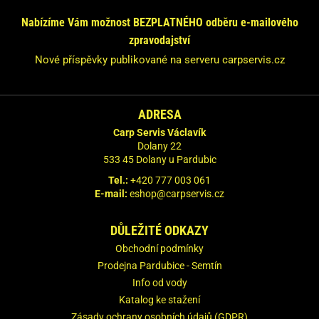
Nabízíme Vám možnost BEZPLATNÉHO odběru e-mailového
Odpovíme Vám do 24 hodin.
zpravodajství
Vaše údaje nebudeme nikde zveřejňovat.
Nové příspěvky publikované na serveru carpservis.cz
ADRESA
Carp Servis Václavík
Dolany 22
533 45 Dolany u Pardubic
Tel.:
+420 777 003 061
E-mail:
eshop@carpservis.cz
DŮLEŽITÉ ODKAZY
Obchodní podmínky
Prodejna Pardubice - Semtín
Info od vody
Katalog ke stažení
Zásady ochrany osobních údajů (GDPR)